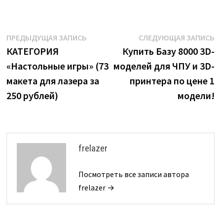
Навигация
Предыдущая
С
ПРЕДЫДУЩАЯ ЗАПИСЬ
СЛЕДУЮЩАЯ ЗАПИСЬ
запись:
з
КАТЕГОРИЯ
Купить Базу 8000 3D-
по
«Настольные игры» (73
моделей для ЧПУ и 3D-
записям
макета для лазера за
принтера по цене 1
250 рублей)
модели!
frelazer
Посмотреть все записи автора
frelazer →