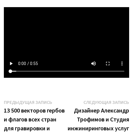
Навигация
Предыдущая
С
ПРЕДЫДУЩАЯ ЗАПИСЬ
СЛЕДУЮЩАЯ ЗАПИСЬ
запись:
з
13 500 векторов гербов
Дизайнер Александр
по
и флагов всех стран
Трофимов и Студия
записям
для гравировки и
инжиниринговых услуг