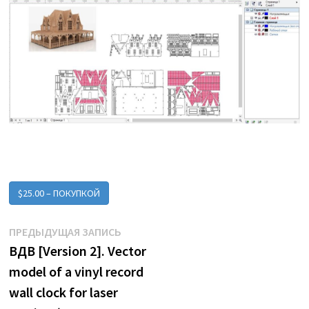
$25.00 – ПОКУПКОЙ
Навигация
Предыдущая
ПРЕДЫДУЩАЯ ЗАПИСЬ
запись:
ВДВ [Version 2]. Vector
по
model of a vinyl record
записям
wall clock for laser